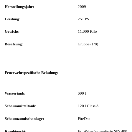
Herstellungsjahr:
2009
Leistung:
251 PS
Gewicht:
11.000 Kilo
Besatzung:
Gruppe (1/8)
Feuerwehrspezifische Beladung:
Wassertank:
600 l
Schaummitteltank:
120 l Class A
Schaumzumischanlage:
FireDos
Kombigerät:
Fa. Weber Super-Vario SPS 400